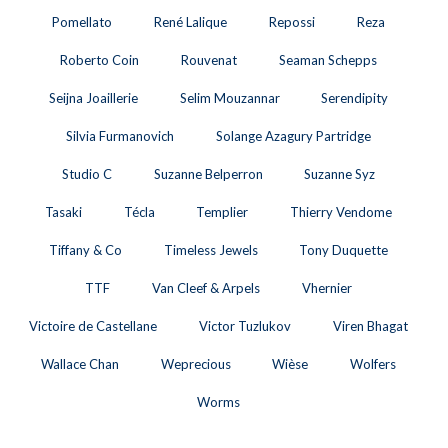
Pomellato
René Lalique
Repossi
Reza
Roberto Coin
Rouvenat
Seaman Schepps
Seijna Joaillerie
Selim Mouzannar
Serendipity
Silvia Furmanovich
Solange Azagury Partridge
Studio C
Suzanne Belperron
Suzanne Syz
Tasaki
Técla
Templier
Thierry Vendome
Tiffany & Co
Timeless Jewels
Tony Duquette
TTF
Van Cleef & Arpels
Vhernier
Victoire de Castellane
Victor Tuzlukov
Viren Bhagat
Wallace Chan
Weprecious
Wièse
Wolfers
Worms