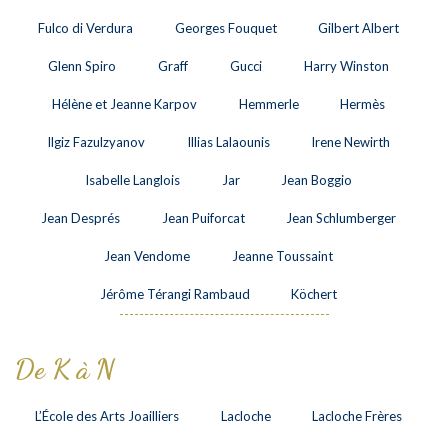
Fulco di Verdura
Georges Fouquet
Gilbert Albert
Glenn Spiro
Graff
Gucci
Harry Winston
Hélène et Jeanne Karpov
Hemmerle
Hermès
Ilgiz Fazulzyanov
Illias Lalaounis
Irene Newirth
Isabelle Langlois
Jar
Jean Boggio
Jean Després
Jean Puiforcat
Jean Schlumberger
Jean Vendome
Jeanne Toussaint
Jérôme Térangi Rambaud
Köchert
De K à N
L’École des Arts Joailliers
Lacloche
Lacloche Frères