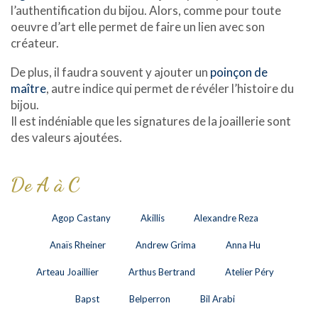
l’authentification du bijou. Alors, comme pour toute
oeuvre d’art elle permet de faire un lien avec son
créateur.
De plus, il faudra souvent y ajouter un
poinçon de
maître
, autre indice qui permet de révéler l’histoire du
bijou.
Il est indéniable que les signatures de la joaillerie sont
des valeurs ajoutées.
De A à C
Agop Castany
Akillis
Alexandre Reza
Anaïs Rheiner
Andrew Grima
Anna Hu
Arteau Joaillier
Arthus Bertrand
Atelier Péry
Bapst
Belperron
Bil Arabi