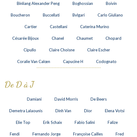
Binliang Alexander Peng
Boghossian
Boivin
Boucheron
Buccellati
Bvlgari
Carlo Giuliano
Cartier
Castellani
Caterina Murino
Césarée Bijoux
Chanel
Chaumet
Chopard
Cipullo
Claire Choisne
Claire Escher
Coralie Van Calœn
Capucine H
Codognato
De D à J
Damiani
David Morris
De Beers
Demetra Lalaounis
Dinh Van
Dior
Elena Votsi
Elie Top
Erik Schaix
Fabio Salini
Falize
Fendi
Fernando Jorge
Françoise Cailles
Fred