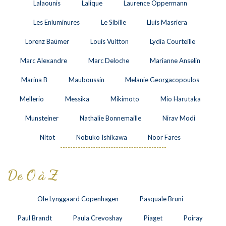
Lalaounis
Lalique
Laurence Oppermann
Les Enluminures
Le Sibille
Lluis Masriera
Lorenz Baümer
Louis Vuitton
Lydia Courteille
Marc Alexandre
Marc Deloche
Marianne Anselin
Marina B
Mauboussin
Melanie Georgacopoulos
Mellerio
Messika
Mikimoto
Mio Harutaka
Munsteiner
Nathalie Bonnemaille
Nirav Modi
Nitot
Nobuko Ishikawa
Noor Fares
De O à Z
Ole Lynggaard Copenhagen
Pasquale Bruni
Paul Brandt
Paula Crevoshay
Piaget
Poiray