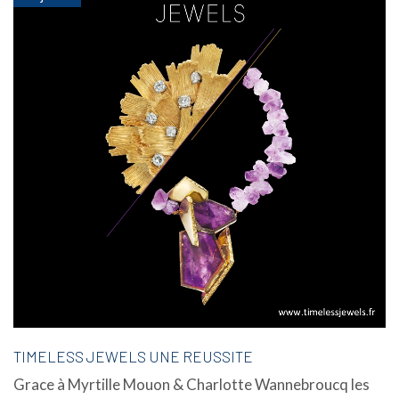
TIMELESS JEWELS UNE REUSSITE
Grace à Myrtille Mouon & Charlotte Wannebroucq les