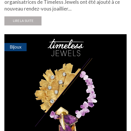
organisatrices de Timeless Jewels ont été ajouté à ce
nouveau rendez-vous joaillier...
LIRE LA SUITE
Bijoux