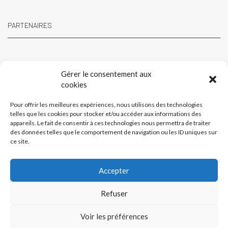
PARTENAIRES
Gérer le consentement aux
cookies
Pour offrir les meilleures expériences, nous utilisons des technologies
telles que les cookies pour stocker et/ou accéder aux informations des
appareils. Le fait de consentir à ces technologies nous permettra de traiter
des données telles que le comportement de navigation ou les ID uniques sur
ce site.
Accepter
Refuser
Voir les préférences
Facebook
Twitter
Instagram
Pinterest
Youtube