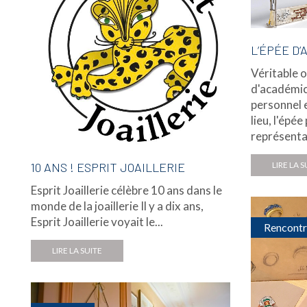
L’ÉPÉE D
Véritable o
d'académici
personnel 
lieu, l'épé
représentan
10 ANS ! ESPRIT JOAILLERIE
LIRE LA S
Esprit Joaillerie célèbre 10 ans dans le
monde de la joaillerie Il y a dix ans,
Esprit Joaillerie voyait le...
Rencontr
LIRE LA SUITE