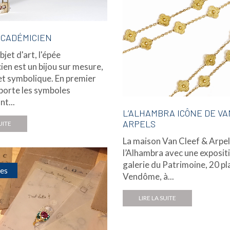
’ACADÉMICIEN
bjet d'art, l'épée
en est un bijou sur mesure,
et symbolique. En premier
e porte les symboles
t...
L’ALHAMBRA ICÔNE DE VA
ARPELS
UITE
La maison Van Cleef & Arpel
l’Alhambra avec une expositi
galerie du Patrimoine, 20 pl
es
Vendôme, à...
LIRE LA SUITE