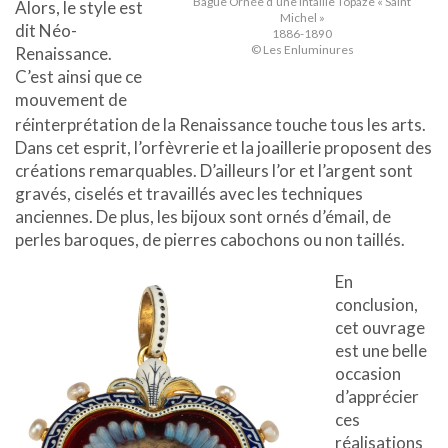
Bague Ornée d’une Intaille Topaze « Saint
Alors, le style est
Michel »
dit Néo-
1886-1890
© Les Enluminures
Renaissance.
C’est ainsi que ce
mouvement de
réinterprétation de la Renaissance touche tous les arts.
Dans cet esprit, l’orfèvrerie et la joaillerie proposent des
créations remarquables. D’ailleurs l’or et l’argent sont
gravés, ciselés et travaillés avec les techniques
anciennes. De plus, les bijoux sont ornés d’émail, de
perles baroques, de pierres cabochons ou non taillés.
En
conclusion,
cet ouvrage
est une belle
occasion
d’apprécier
ces
réalisations