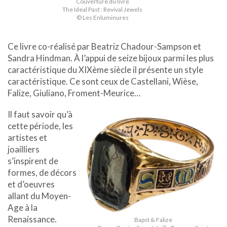
Couverture du livre
The Ideal Past : Revival Jewels
© Les Enluminures
Ce livre co-réalisé par Beatriz Chadour-Sampson et
Sandra Hindman. À l’appui de seize bijoux parmi les plus
caractéristique du XIXème siècle il présente un style
caractéristique. Ce sont ceux de Castellani, Wièse,
Falize, Giuliano, Froment-Meurice…
Il faut savoir qu’à
cette période, les
artistes et
joailliers
s’inspirent de
formes, de décors
et d’oeuvres
allant du Moyen-
Age à la
Renaissance.
Bapst & Falize