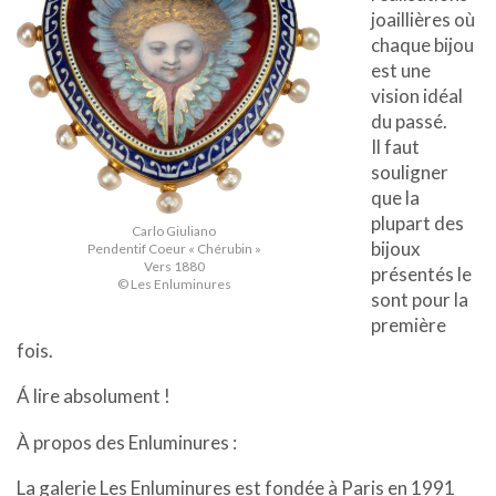
joaillières où
chaque bijou
est une
vision idéal
du passé.
Il faut
souligner
que la
plupart des
Carlo Giuliano
bijoux
Pendentif Coeur « Chérubin »
Vers 1880
présentés le
© Les Enluminures
sont pour la
première
fois.
Á lire absolument !
À propos des Enluminures :
La galerie Les Enluminures est fondée à Paris en 1991