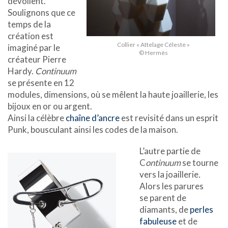
dévoilent.
Soulignons que ce
temps de la
création est
Collier « Attelage Céleste »
imaginé par le
© Hermès
créateur Pierre
Hardy.
Continuum
se présente en 12
modules, dimensions, où se mêlent la haute joaillerie, les
bijoux en or ou argent.
Ainsi la célèbre
chaîne d’ancre
est revisité dans un esprit
Punk, bousculant ainsi les codes de la maison.
L’autre partie de
C
ontinuum
se tourne
vers la joaillerie
.
Alors les parures
se parent de
diamants, de
perles
fabuleuse
et de