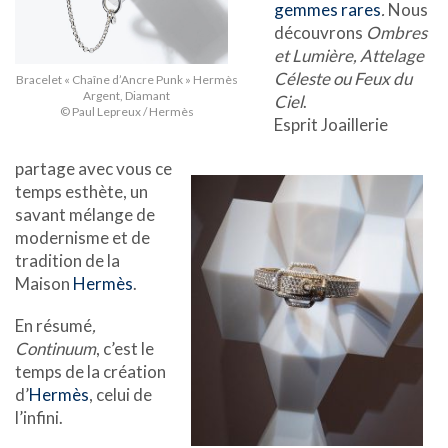
gemmes rares
.
Nous
découvrons
Ombres
et Lumière, Attelage
Céleste ou Feux du
Bracelet « Chaîne d’Ancre Punk » Hermès
Argent, Diamant
Ciel
.
© Paul Lepreux / Hermès
Esprit Joaillerie
partage avec vous ce
temps esthète, un
savant mélange de
modernisme et de
tradition de la
Maison
Hermès
.
En résumé
,
Continuum
, c’est le
temps de la création
d’
Hermès
, celui de
l’infini.