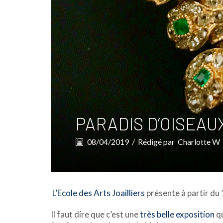
PARADIS D’OISEAU
08/04/2019
/
Rédigé par
Charlotte W
L’Ecole des Arts Joailliers
présente à partir du
Il faut dire que c’est une
très belle exposition
qu