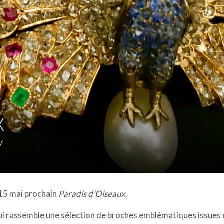
X
/
 15 mai prochain
Paradis d’Oiseaux.
i rassemble une sélection de broches emblématiques issues de