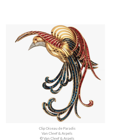
Clip Oiseau de Paradis
Van Cleef & Arpels
© Van Cleef & Arpels