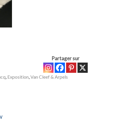
Partager sur
ucq
,
Exposition
,
Van Cleef & Arpels
 W