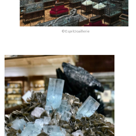
© EspritJoaillerie