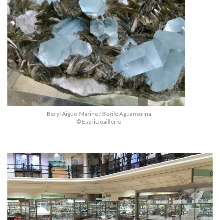
Beryl Aigue-Marine / Berilo Aguamarina
© EspritJoaillerie