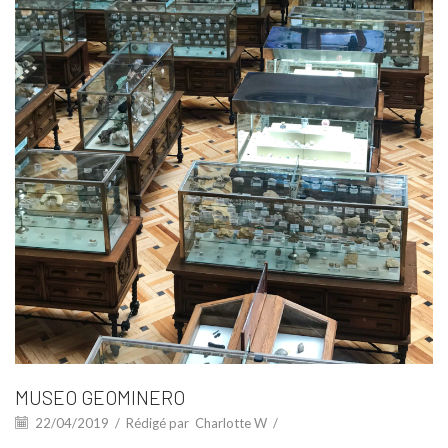
MUSEO GEOMINERO
22/04/2019
/
Rédigé par
Charlotte W
/