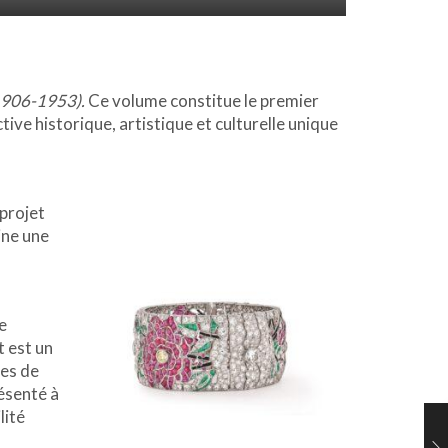
(1906-1953).
Ce volume constitue le premier
tive historique, artistique et culturelle unique
e projet
ine une
e
t est un
les de
résenté à
lité