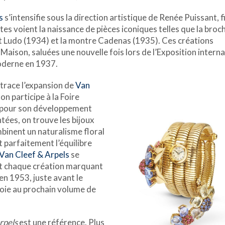
s
s’intensifie sous la direction artistique de Renée Puissant, fi
es voient la naissance de pièces iconiques telles que la broc
et Ludo (1934) et la montre Cadenas (1935). Ces créations
 Maison, saluées une nouvelle fois lors de l’Exposition intern
moderne en 1937.
etrace l’expansion de
Van
n participe à la Foire
é pour son développement
tées, on trouve les bijoux
binent un naturalisme floral
 parfaitement l’équilibre
Van Cleef & Arpels
se
 et chaque création marquant
en 1953, juste avant le
oie au prochain volume de
Arpels
est une référence. Plus