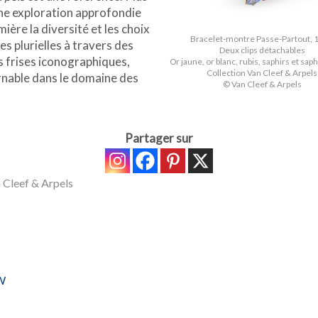
ne exploration approfondie
ière la diversité et les choix
Bracelet-montre Passe-Partout, 
es plurielles à travers des
Deux clips détachables
es frises iconographiques,
Or jaune, or blanc, rubis, saphirs et sap
Collection Van Cleef & Arpels
rnable dans le domaine des
© Van Cleef & Arpels
Partager sur
 Cleef & Arpels
 W