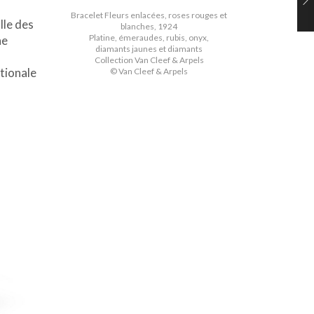
Bracelet Fleurs enlacées, roses rouges et
lle des
blanches, 1924
Platine, émeraudes, rubis, onyx,
he
diamants jaunes et diamants
Collection Van Cleef & Arpels
ationale
© Van Cleef & Arpels