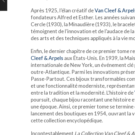
Après 1925, l’élan créatif de
Van Cleef & Arpel
fondateurs Alfred et Esther. Les années suivant
Cercle (1930), la Minaudière (1933), le bracel
témoignent de l’innovation et de l’audace de la
des arts et des techniques appliqués à la vie 
Enfin, le dernier chapitre de ce premier tome r
Cleef & Arpels
aux États-Unis. En 1939, la Maiso
internationale de New York, un événement cl
outre-Atlantique. Parmi les innovations présen
Passe-Partout. Ces bijoux transformables com
et une fonctionnalité moderniste, représentant
entre la tradition et la modernité. L’histoire de
poursuit, chaque bijou racontant une histoire
une époque. Ainsi, ce premier tome se termine 
lancement des boutiques en 1954, ouvrant la v
cette collection encyclopédique.
Incontestablement
La Collection Van Cleef & 