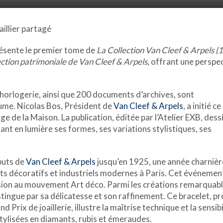
aillier partagé
présente le premier tome de
La Collection Van Cleef & Arpels 
ction patrimoniale de Van Cleef & Arpels
, offrant une perspec
’horlogerie, ainsi que 200 documents d’archives, sont
me. Nicolas Bos, Président de
Van Cleef & Arpels
, a initié c
e de la Maison. La publication, éditée par l’Atelier EXB, dess
ant en lumière ses formes, ses variations stylistiques, ses
buts de
Van Cleef & Arpels
jusqu’en 1925, une année charnièr
ts décoratifs et industriels modernes à Paris. Cet événemen
sion au mouvement Art déco. Parmi les créations remarquab
istingue par sa délicatesse et son raffinement. Ce bracelet, p
rix de joaillerie, illustre la maîtrise technique et la sensibi
 stylisées en diamants, rubis et émeraudes.