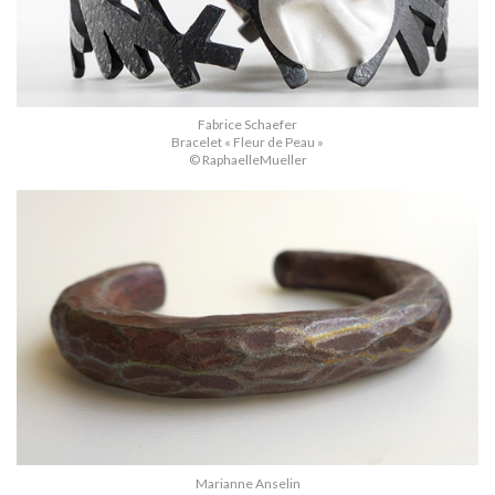
Fabrice Schaefer
Bracelet « Fleur de Peau »
© RaphaelleMueller
Marianne Anselin