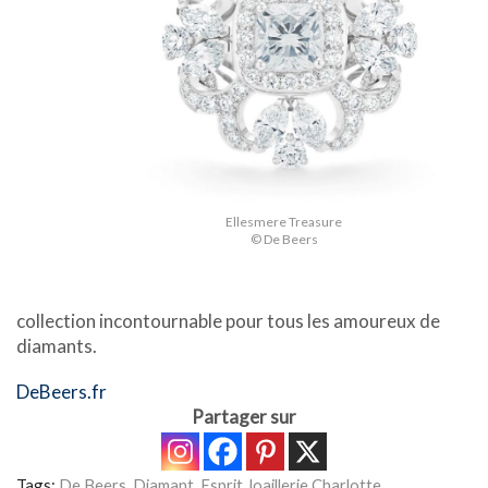
Ellesmere Treasure
© De Beers
collection incontournable pour tous les amoureux de
diamants.
DeBeers.fr
Partager sur
Tags:
De Beers
,
Diamant
,
Esprit Joaillerie Charlotte