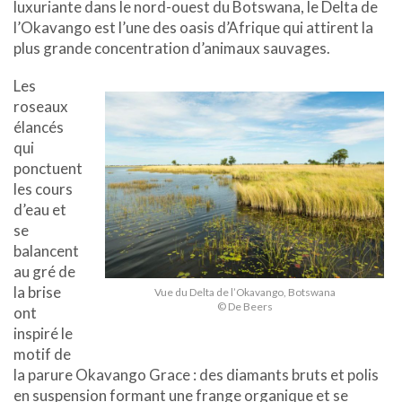
luxuriante dans le nord-ouest du Botswana, le Delta de
l’Okavango est l’une des oasis d’Afrique qui attirent la
plus grande concentration d’animaux sauvages.
Les
roseaux
élancés
qui
ponctuent
les cours
d’eau et
se
balancent
au gré de
la brise
Vue du Delta de l’Okavango, Botswana
© De Beers
ont
inspiré le
motif de
la parure Okavango Grace : des diamants bruts et polis
en suspension formant une frange organique et se