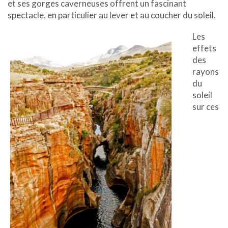
et ses gorges caverneuses offrent un fascinant
spectacle, en particulier au lever et au coucher du soleil.
Les
effets
des
rayons
du
soleil
sur ces