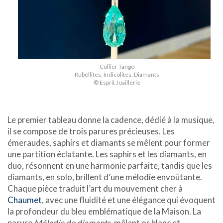
Collier Tango
Rubellites, Indicolites, Diamants
© Esprit Joaillerie
Le premier tableau donne la cadence, dédié à la musique,
il se compose de trois parures précieuses. Les
émeraudes, saphirs et diamants se mêlent pour former
une partition éclatante. Les saphirs et les diamants, en
duo, résonnent en une harmonie parfaite, tandis que les
diamants, en solo, brillent d’une mélodie envoûtante.
Chaque pièce traduit l’art du mouvement cher à
Chaumet
, avec une fluidité et une élégance qui évoquent
la profondeur du bleu emblématique de la Maison. La
parure
Mélodie de diamants
, mêlant or blanc et