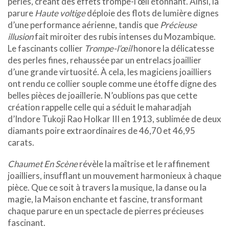
perles, créant des effets trompe-l’œil étonnant. Ainsi, la
parure
Haute voltige
déploie des flots de lumière dignes
d’une performance aérienne, tandis que
Précieuse
illusion
fait miroiter des rubis intenses du Mozambique.
Le fascinants collier
Trompe-l’œil
honore la délicatesse
des perles fines, rehaussée par un entrelacs joaillier
d’une grande virtuosité. À cela, les magiciens joailliers
ont rendu ce collier souple comme une étoffe digne des
belles pièces de joaillerie. N’oublions pas que cette
création rappelle celle qui a séduit le maharadjah
d’Indore Tukoji Rao Holkar III en 1913, sublimée de deux
diamants poire extraordinaires de 46,70 et 46,95
carats.
Chaumet En Scène
révèle la maîtrise et le raffinement
joailliers, insufflant un mouvement harmonieux à chaque
pièce. Que ce soit à travers la musique, la danse ou la
magie, la Maison enchante et fascine, transformant
chaque parure en un spectacle de pierres précieuses
fascinant.