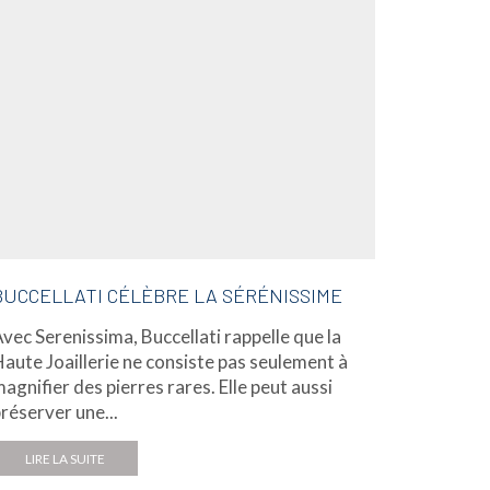
BUCCELLATI CÉLÈBRE LA SÉRÉNISSIME
DAVID M
COULE
vec Serenissima, Buccellati rappelle que la
À l'occa
aute Joaillerie ne consiste pas seulement à
à Paris,
agnifier des pierres rares. Elle peut aussi
of Colour
réserver une...
LIRE L
LIRE LA SUITE