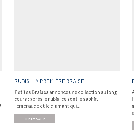
RUBIS, LA PREMIÈRE BRAISE
Petites Braises annonce une collection au long
A
cours : après le rubis, ce sont le saphir,
H
e
l'émeraude et le diamant qui...
m
p
LIRE LA SUITE