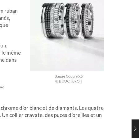
un ruban
nnés,
sque
ion.
s le même
gne dans
Bague Quatre XS
© BOUCHERON
les
chrome d’or blanc et de diamants. Les quatre
 Un collier cravate, des puces d’oreilles et un