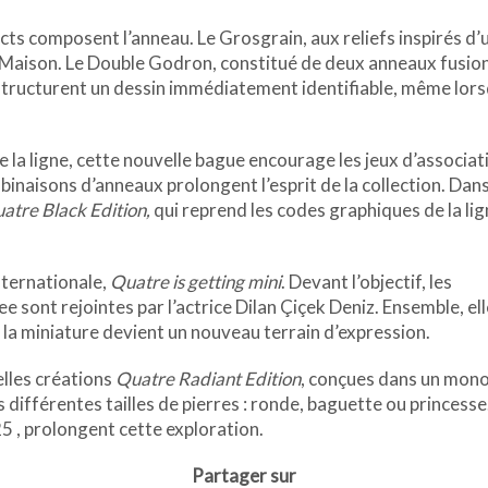
ncts composent l’anneau. Le Grosgrain, aux reliefs inspirés d’
a Maison. Le Double Godron, constitué de deux anneaux fusio
s structurent un dessin immédiatement identifiable, même lor
 la ligne, cette nouvelle bague encourage les jeux d’associat
inaisons d’anneaux prolongent l’esprit de la collection. Dan
atre Black Edition,
qui reprend les codes graphiques de la li
ternationale,
Quatre is getting mini
. Devant l’objectif, les
sont rejointes par l’actrice Dilan Çiçek Deniz. Ensemble, el
 la miniature devient un nouveau terrain d’expression.
lles créations
Quatre Radiant Edition
, conçues dans un mono
 différentes tailles de pierres : ronde, baguette ou princesse.
25 , prolongent cette exploration.
Partager sur