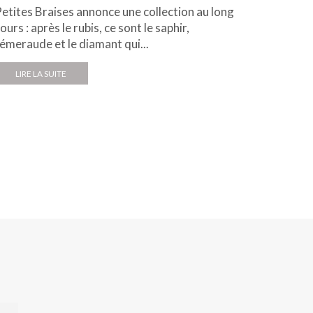
etites Braises annonce une collection au long
Avec Ser
ours : après le rubis, ce sont le saphir,
Haute Jo
'émeraude et le diamant qui...
magnifier
préserve
LIRE LA SUITE
LIRE L