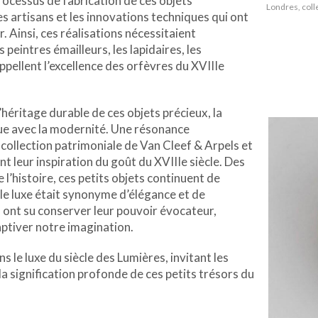
rocessus de fabrication de ces objets
Londres, coll
es artisans et les innovations techniques qui ont
. Ainsi, ces réalisations nécessitaient
peintres émailleurs, les lapidaires, les
pellent l’excellence des orfèvres du XVIIIe
’héritage durable de ces objets précieux, la
ogue avec la modernité. Une résonance
 collection patrimoniale de Van Cleef & Arpels et
t leur inspiration du goût du XVIIIe siècle. Des
 l’histoire, ces petits objets continuent de
 le luxe était synonyme d’élégance et de
 » ont su conserver leur pouvoir évocateur,
aptiver notre imagination.
 le luxe du siècle des Lumières, invitant les
la signification profonde de ces petits trésors du