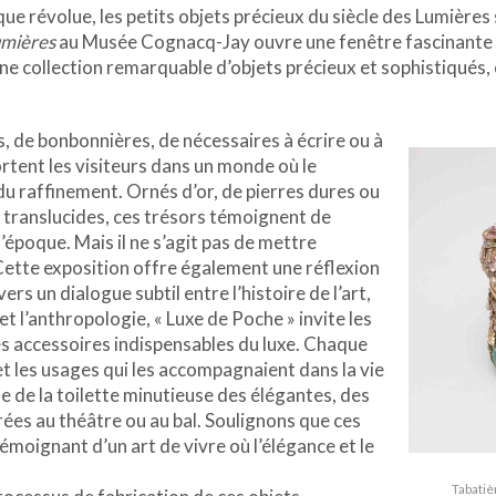
ue révolue, les petits objets précieux du siècle des Lumières 
umières
au Musée Cognacq-Jay ouvre une fenêtre fascinante su
ne collection remarquable d’objets précieux et sophistiqués, 
s, de bonbonnières, de nécessaires à écrire ou à
rtent les visiteurs dans un monde où le
du raffinement. Ornés d’or, de pierres dures ou
 translucides, ces trésors témoignent de
l’époque. Mais il ne s’agit pas de mettre
Cette exposition offre également une réflexion
vers un dialogue subtil entre l’histoire de l’art,
 et l’anthropologie, « Luxe de Poche » invite les
ces accessoires indispensables du luxe. Chaque
 et les usages qui les accompagnaient dans la vie
se de la toilette minutieuse des élégantes, des
ées au théâtre ou au bal. Soulignons que ces
Témoignant d’un art de vivre où l’élégance et le
Tabatiè