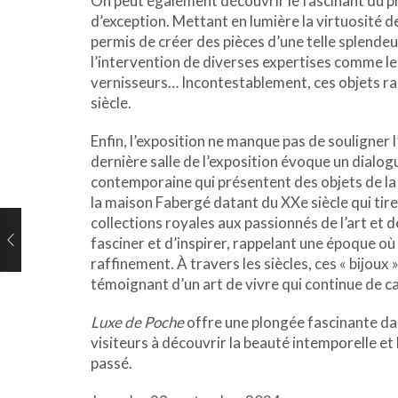
On peut également découvrir le fascinant du p
d’exception. Mettant en lumière la virtuosité d
permis de créer des pièces d’une telle splendeur
l’intervention de diverses expertises comme les 
vernisseurs… Incontestablement, ces objets rap
siècle.
Enfin, l’exposition ne manque pas de souligner l
dernière salle de l’exposition évoque un dial
contemporaine qui présentent des objets de la
la maison Fabergé datant du XXe siècle qui tiren
collections royales aux passionnés de l’art et de
fasciner et d’inspirer, rappelant une époque où
raffinement. À travers les siècles, ces « bijoux
témoignant d’un art de vivre qui continue de c
Luxe de Poche
offre une plongée fascinante dans
visiteurs à découvrir la beauté intemporelle et 
passé.