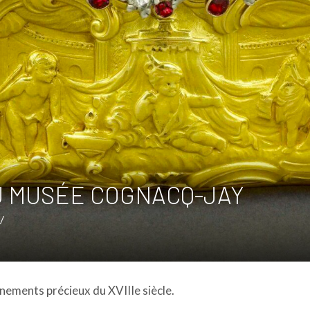
U MUSÉE COGNACQ-JAY
/
nements précieux du XVIIIe siècle.