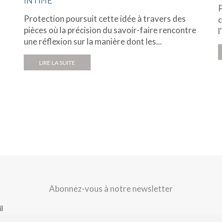
INTIME
P
Protection poursuit cette idée à travers des
c
pièces où la précision du savoir-faire rencontre
l
une réflexion sur la manière dont les...
LIRE LA SUITE
Abonnez-vous à notre newsletter
l