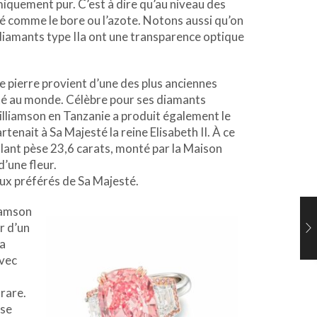
quement pur. C’est à dire qu’au niveau des
té comme le bore ou l’azote. Notons aussi qu’on
 diamants type IIa ont une transparence optique
ue pierre provient d’une des plus anciennes
té au monde. Célèbre pour ses diamants
illiamson en Tanzanie a produit également le
enait à Sa Majesté la reine Elisabeth II. À ce
illant pèse 23,6 carats, monté par la Maison
d’une fleur.
joux préférés de Sa Majesté.
iamson
ir d’un
Sa
avec
rare.
ose