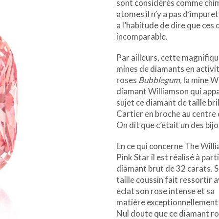
sont considérés comme chimi
atomes il n’y a pas d’impure
a l’habitude de dire que ces
incomparable.
Par ailleurs, cette magnifiq
mines de diamants en activi
roses
Bubblegum,
la mine W
diamant Williamson qui appart
sujet ce diamant de taille br
Cartier en broche au centre 
On dit que c’était un des bi
En ce qui concerne The Will
Pink Star il est réalisé à part
diamant brut de 32 carats. 
taille coussin fait ressortir 
éclat son rose intense et sa
matière exceptionnellement 
Nul doute que ce diamant r