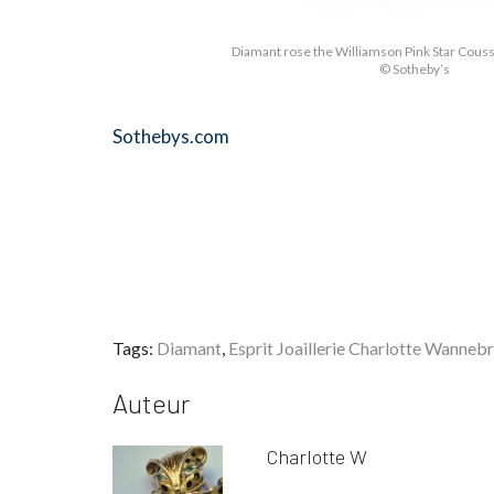
Diamant rose the Williamson Pink Star Couss
© Sotheby’s
Sothebys.com
Tags:
Diamant
,
Esprit Joaillerie Charlotte Wanneb
Auteur
Charlotte W