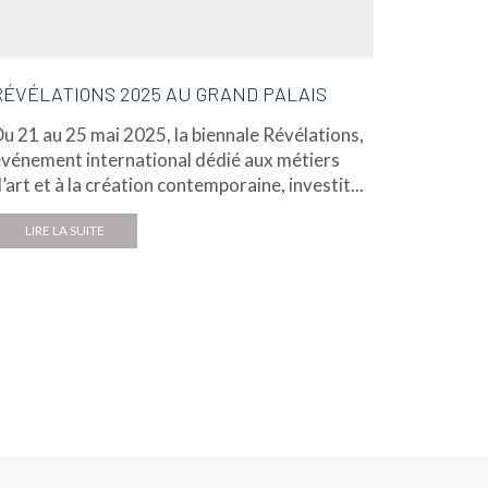
RÉVÉLATIONS 2025 AU GRAND PALAIS
DE BEE
u 21 au 25 mai 2025, la biennale Révélations,
De Beers
vénement international dédié aux métiers
histoire
’art et à la création contemporaine, investit...
Brillian
britanniq
LIRE LA SUITE
LIRE L