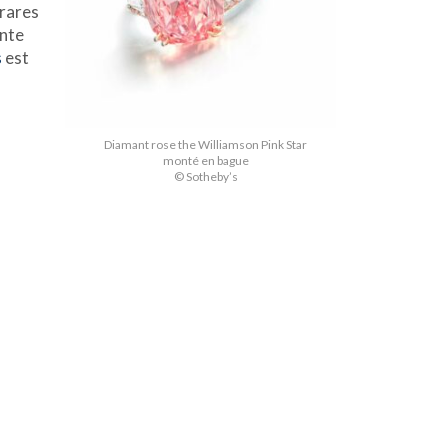
 rares
ente
s
est
Diamant rose the Williamson Pink Star
monté en bague
© Sotheby’s