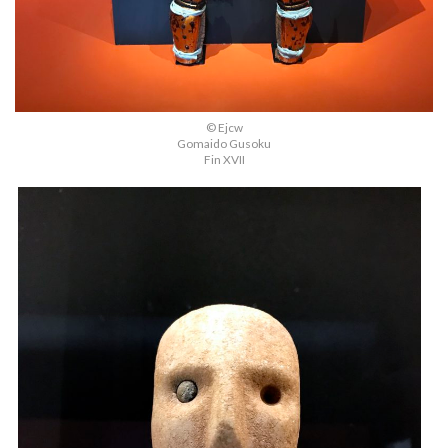
© Ejcw
Gomaido Gusoku
Fin XVII