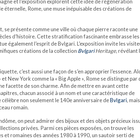
agne et l’exposition explorent cette idée de régénération
ille éternelle, Rome, une muse inépuisable des créations de
, se présente comme une ville où chaque pierre raconte une
ècles d’histoire. Cette stratification fascinante embrasse les
e également l’esprit de Bvlgari. L’exposition invite les visit
ifiques créations de la collection
Bvlgari
Heritage
, révélant 
quette, c’est aussi une façon de s’en approprier l’essence. Al
» et New York comme la « Big Apple », Rome se distingue par 
e facette de son charme. Afin de mettre en avant cette
hapitres, chacun associé à un nom et une caractéristique de
e célèbre non seulement le 140e anniversaire de
Bvlgari
, mais
rceau romain.
ndôme, on peut admirer des bijoux et des objets précieux iss
llections privées. Parmi ces pièces exposées, on trouve les
s et romaines des années 1980 à 1990, un sautoir serti de