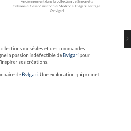
Anciennement dans la collection de Simonetta
Colonna di Cesarò Visconti di Modrone. Bvlgari Heritage.
© Bvlgari
s collections muséales et des commandes
gne la passion indéfectible de
Bvlgari
pour
inspirer ses créations.
ionnaire de
Bvlgari
. Une exploration qui promet