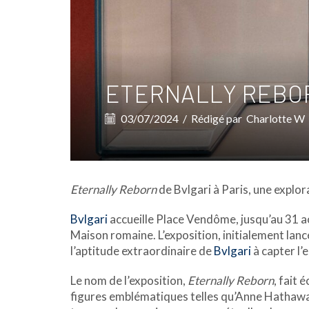
ETERNALLY REBOR
03/07/2024
/
Rédigé par
Charlotte W
Eternally Reborn
de Bvlgari à Paris, une explora
Bvlgari
accueille Place Vendôme, jusqu’au 31 a
Maison romaine. L’exposition, initialement lan
l’aptitude extraordinaire de
Bvlgari
à capter l’
Le nom de l’exposition,
Eternally Reborn
, fait
figures emblématiques telles qu’Anne Hathaway