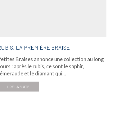
RUBIS, LA PREMIÈRE BRAISE
BUCCEL
etites Braises annonce une collection au long
Avec Ser
ours : après le rubis, ce sont le saphir,
Haute Jo
'émeraude et le diamant qui...
magnifier
préserve
LIRE LA SUITE
LIRE L