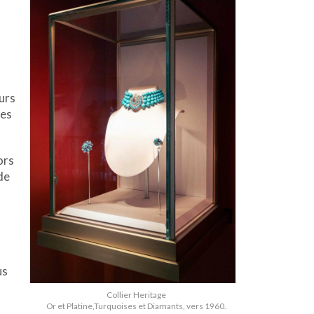
eurs
les
ors
de
us
Collier Heritage
Or et Platine,Turquoises et Diamants, vers 1960.