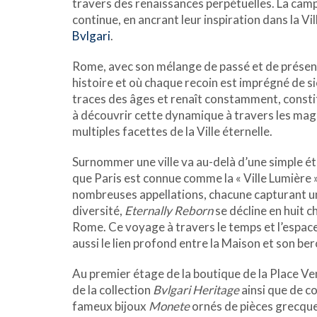
travers des renaissances perpétuelles. La camp
continue, en ancrant leur inspiration dans la V
Bvlgari
.
Rome, avec son mélange de passé et de présent
histoire et où chaque recoin est imprégné de si
traces des âges et renaît constamment, constitu
à découvrir cette dynamique à travers les magn
multiples facettes de la Ville éternelle.
Surnommer une ville va au-delà d’une simple éti
que Paris est connue comme la « Ville Lumière 
nombreuses appellations, chacune capturant un
diversité,
Eternally Reborn
se décline en huit c
Rome. Ce voyage à travers le temps et l’espac
aussi le lien profond entre la Maison et son be
Au premier étage de la boutique de la Place Ve
de la collection
Bvlgari Heritage
ainsi que de co
fameux bijoux
Monete
ornés de pièces grecque