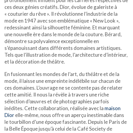
profondément influent pour les carrières respectives de
ces deux génies créatifs. Dior, évolue de galeriste à
« couturier du rêve ». Il révolutionne l’industrie de la
mode en 1947 avec son emblématique « New Look »,
redessinant ainsi la silhouette féminine. Et marquant
une nouvelle ère dans le monde de la couture. Bérard,
démontre sa polyvalence exceptionnelle en
s’épanouissant dans différents domaines artistiques.
Tels que l’illustration de mode, l’architecture d’intérieur,
et la décoration de théâtre.
En fusionnant les mondes de l’art, du théâtre et de la
mode, il laisse une empreinte indélébile sur chacun de
ces domaines. L’ouvrage ne se contente pas de relater
cette amitié. Il nous la révèle à travers une riche
sélection d’œuvres et de photographies parfois
inédites. Cette collaboration, réalisée avec la
maison
Dior
elle-même, nous offre un aperçu inestimable dans
le tourbillon d’une époque fascinante. Depuis le Paris de
la Belle Époque jusqu’à celui de la Café Society de