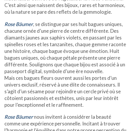
C’est ainsi que naissent des bijoux, rares et harmonieux,
où la nature se pare des reflets de la gemmologie.
Rose
Bäumer
, se distingue par ses huit bagues uniques,
chacune ornée d’une pierre de centre différente. Des
diamants jaunes aux saphirs violets, en passant par les
spinelles roses et les tanzanites, chaque gemme raconte
une histoire, chaque bague évoque une émotion. Huit
bagues uniques, où chaque pétale présente une pierre
différente. Soulignons que chaque bijou est associé à un
passeport digital, symbole d’une ère nouvelle.
Mais ces bagues fleurs ouvrent aussi les portes d’un
univers exclusif, réservé à une élite de connaisseurs. Il
s’agit d’un sésame pour rejoindre un cercle privé où se
côtoient passionnés et esthètes, unis par leur intérêt
pour l’exceptionnel et le raffinement.
Rose Bäumer
nous invitent à considérer la beauté
comme une expérience personnelle. Incitant à trouver
l’harmonie et l’équilibre dans notre propre perception du