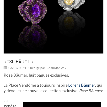
ROSE BÄUMER
03/05/2024
/
Rédigé par
Charlotte W
/
Rose Bäumer, huit bagues exclusives.
La Place Vendôme a toujours inspiré
Lorenz Bäumer
, qui
y dévoile une nouvelle collection exclusive,
Rose Bäumer
.
La
genèse