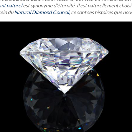
nt naturel
est synonyme d’éternité. Il est naturellement choisi
sein du
Natural Diamond Council,
ce sont ses histoires que no