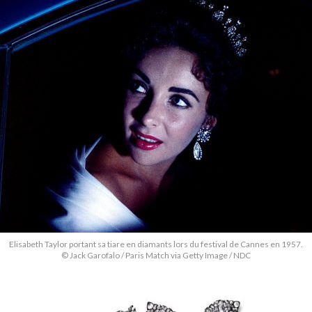
Elisabeth Taylor portant sa tiare en diamants lors du festival de Cannes en 1957.
© Jack Garofalo / Paris Match via Getty Image / NDC