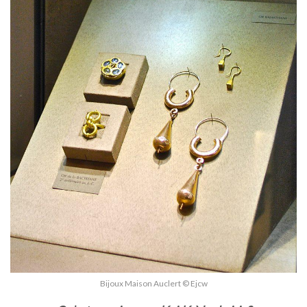
Bijoux Maison Auclert © Ejcw