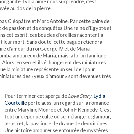
morganite. Lydia aime nous surprendre, c’est
ée au dos de la pierre.
pas Cléopâtre et Marc Antoine. Par cette paire de
fait de passion et de conquêtes.Une reine d’Egypte et
s cet esprit, ces boucles d’oreilles racontent à
 et leur mort. Sans doute, cette bague retiendra
toire d’amour du roi George IV et de Maria
omba amoureux de Maria, mais la loi britannique
e. Alors, en secret ils échangèrent des miniatures
que la miniature représente un seul oeil pour
 miniatures des »yeux d’amour » sont devenues très
Pour terminer cet aperçu de
Love Story
,
Lydia
Courteille
porte aussi un regard sur la romance
entre Maryline Monroe et John F Kennedy. C’est
tout une époque culte où se mélange le glamour,
le secret, la passion et le drame de deux icônes.
Une histoire amoureuse entourée de mystères