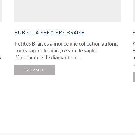
RUBIS, LA PREMIÈRE BRAISE
Petites Braises annonce une collection au long
A
cours : après le rubis, ce sont le saphir,
H
e
l'émeraude et le diamant qui...
m
p
LIRE LA SUITE