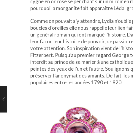
cygne en or rose se penchant sur un miroir en 
pourquoi la morganite fait apparaitre Léda, grav
Comme on pouvait s’y attendre, Lydia n’oublie 
boucles d’oreilles elle nous rappelle leur lien 
un général romain qui ont marqué l’histoire. Dan
leur façon leur histoire de pouvoir, de passion
votre attention. Son inspiration vient de l’his
Fitzerbert. Puisqu’au premier regard George t
interdit au prince de se marier à une catholiqu
peintes des yeux de l’un et l’autre. Soulignons 
préserver l’anonymat des amants. De fait, les
populaires entre les années 1790 et 1820.