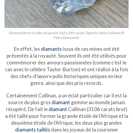
Diamant Brut récolté en janvier 2021.299 carats Type IIa. Mine Cullinan ©
Petra Diamonds
En effet, les
diamants
issus de ces mines ont été
présentés à la royauté. Souvent ils ont été utilisés pour
commémorer des amours passionnées (comme c’est le
cas avec le célèbre Taylor-Burton) et ont réalisé à la fois
des chefs-d’œuvre polis historiques uniques en leur
genre, ainsi que des prix records.
Certainement Cullinan, a un éclat particulier car il est la
source du plus gros
diamant
gemme au monde jamais
récupéré. De fait le
diamant
Cullinan (3106 carats brut)
a été taillé pour former la grande étoile de l’Afrique et la
deuxième étoile de l’Afrique, les deux plus grandes
diamants taillés
dans les joyaux de la couronne