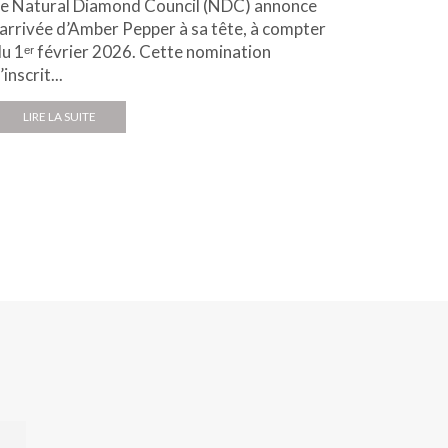
e Natural Diamond Council (NDC) annonce
Fruit d’u
’arrivée d’Amber Pepper à sa tête, à compter
Diamond 
u 1ᵉʳ février 2026. Cette nomination
Fancy Co
’inscrit...
Fancy Co
LIRE LA SUITE
LIRE L