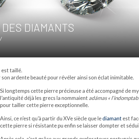
 DES DIAMANTS
/
est taillé.
er son ardente beauté pour révéler ainsi son éclat inimitable.
Si longtemps cette pierre précieuse a été accompagné de mys
l’antiquité déjà les grecs la nommaient
adámas « l’indomptabl
pour tailler cette pierre exceptionnelle.
Ainsi, ce n’est qu’à partir du XVe siècle que le
diamant
est fac
cette pierre si résistante pu enfin se laisser dompter et sédui
Après cela, c’est grâce aux grands explorateurs portugais q