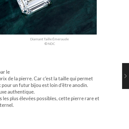
Diamant Taille Émeraude
© NDC
ar le
 prix de la pierre. Car c’est la taille qui permet
 pour un futur bijou est loin d’être anodin.
n luxe authentique.
es plus élevées possibles, cette pierre rare et
ternel.