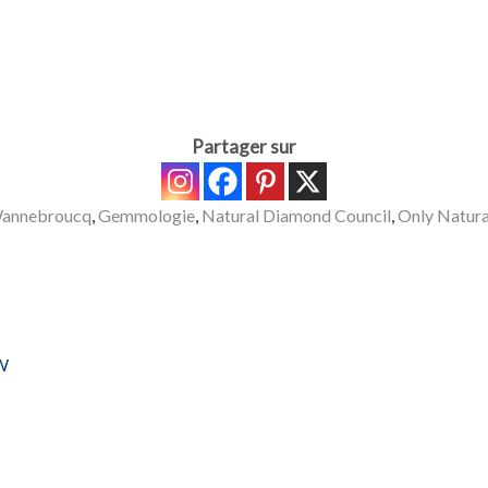
Partager sur
 Wannebroucq
,
Gemmologie
,
Natural Diamond Council
,
Only Natur
 W