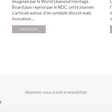
Imaginée par le World Diamond Heritage
L
Board puis reprise par le NDC, cette journée
l
s’articule autour d’un symbole discret mais
d
évocateur,...
s
LIRE LA SUITE
Abonnez-vous à notre newsletter
l