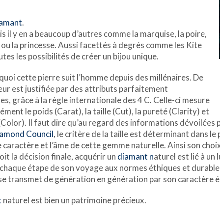
iamant
.
Mais il y en a beaucoup d’autres comme la marquise, la poire,
ur ou la princesse. Aussi facettés à degrés comme les Kite
utes les possibilités de créer un bijou unique.
quoi cette pierre suit l’homme depuis des millénaires. De
eur est justifiée par des attributs parfaitement
es, grâce à la règle internationale des 4 C. Celle-ci mesure
sément le poids (Carat), la taille (Cut), la pureté (Clarity) et
(Color). Il faut dire qu’au regard des informations dévoilées p
iamond Council
, le critère de la taille est déterminant dans le
e caractère et l’âme de cette gemme naturelle. Ainsi son choix
it la décision finale, acquérir un
diamant n
aturel est lié à u
chaque étape de son voyage aux normes éthiques et durables l
se transmet de génération en génération par son caractère é
t
naturel est bien un patrimoine précieux.