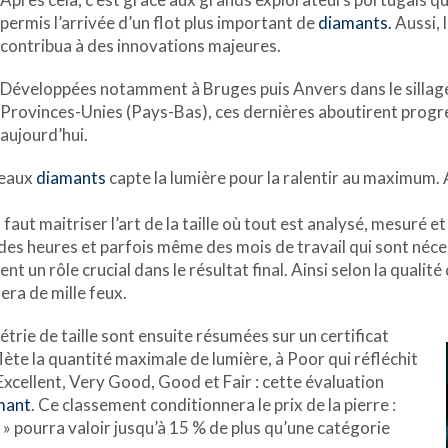
permis l’arrivée d’un flot plus important de
diamants.
Aussi, 
contribua à des innovations majeures.
Développées notamment à Bruges puis Anvers dans le sillag
Provinces-Unies (Pays-Bas), ces dernières aboutirent progr
aujourd’hui.
 beaux
diamants
capte la lumière pour la ralentir au maximum. Ai
 faut maitriser l’art de la taille où tout est analysé, mesuré et 
des heures et parfois même des mois de travail qui sont nécess
t un rôle crucial dans le résultat final. Ainsi selon la qualité d
lera de mille feux.
métrie de taille sont ensuite résumées sur un certificat
ète la quantité maximale de lumière, à Poor qui réfléchit
 Excellent, Very Good, Good et Fair : cette évaluation
mant
. Ce classement conditionnera le prix de la pierre :
nt » pourra valoir jusqu’à 15 % de plus qu’une catégorie