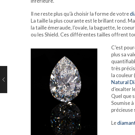
inférieure.
Il ne reste plus qu’à choisir la forme de votre
d
La taille la plus courante est le brillant rond. 
la taille émeraude, l’ovale, la baguette, le coe
ou les Shield. Ces différentes tailles offrent to
C’est pour
plus sa val
quantifiabl
très préci
la couleur 
Natural D
d’exalter l
Quel que so
Soumise à 
précieuse 
Le
diaman