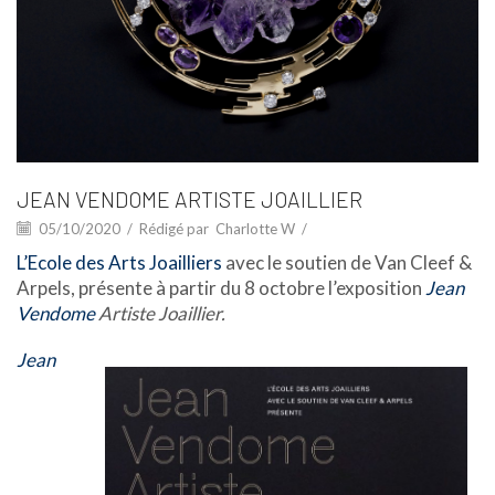
JEAN VENDOME ARTISTE JOAILLIER
05/10/2020
/
Rédigé par
Charlotte W
/
L’Ecole des Arts Joailliers
avec le soutien de Van Cleef &
Arpels, présente à partir du 8 octobre l’exposition
Jean
Vendome
Artiste Joaillier.
Jean